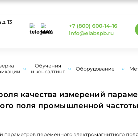
д. 13
+7 (800) 600-14-16
0
info@elabspb.ru
верка
Обучения
Оборудование
Ме
фикации
и консалтинг
роля качества измерений парам
ого поля промышленной частоты 
й параметров переменного электромагнитного поля