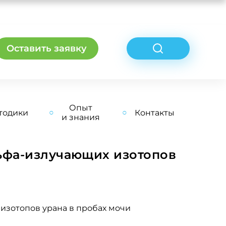
Оставить заявку
Опыт
тодики
Контакты
и знания
ьфа-излучающих изотопов
изотопов урана в пробах мочи