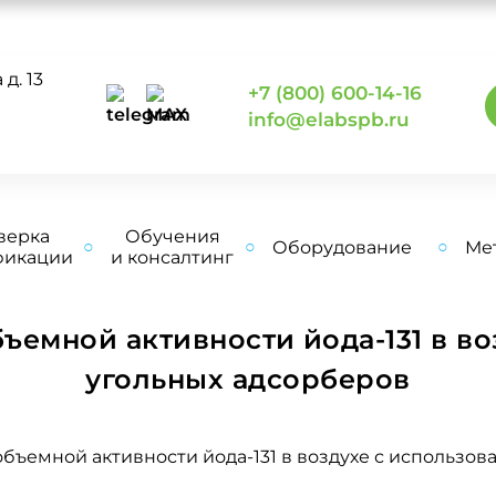
д. 13
+7 (800) 600-14-16
0
info@elabspb.ru
верка
Обучения
Оборудование
Ме
фикации
и консалтинг
ъемной активности йода-131 в во
угольных адсорберов
бъемной активности йода-131 в воздухе с использо