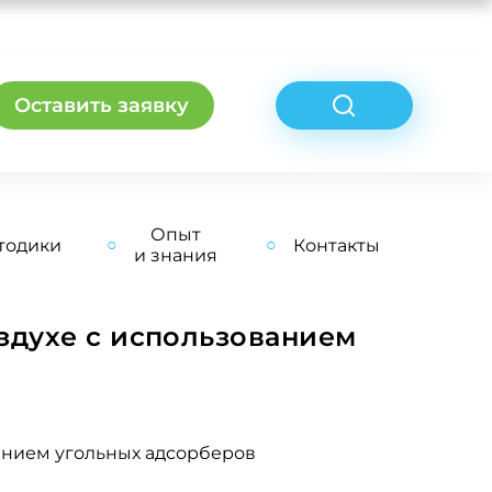
Оставить заявку
Опыт
тодики
Контакты
и знания
здухе с использованием
ванием угольных адсорберов