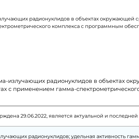
лучающих радионуклидов в объектах окружающей ср
спектрометрического комплекса с программным об
ма-излучающих радионуклидов в объектах окр
ктах с применением гамма-спектрометрическо
рждена 29.06.2022, является актуальной и последн
злучающих радионуклидов; удельная активность гам