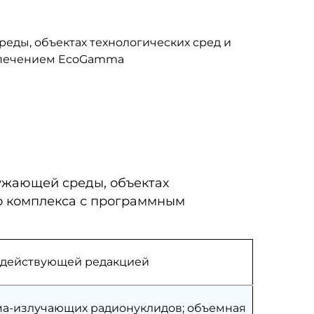
еды, объектах технологических сред и
еспечением EcoGamma
ужающей среды, объектах
го комплекса с программным
ей действующей редакцией
ма-излучающих радионуклидов; объемная