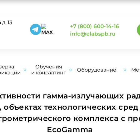
д. 13
+7 (800) 600-14-16
0
info@elabspb.ru
верка
Обучения
Оборудование
Ме
фикации
и консалтинг
ктивности гамма-излучающих рад
объектах технологических сред 
трометрического комплекса с п
EcoGamma